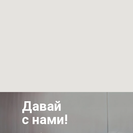
Давай
с нами!