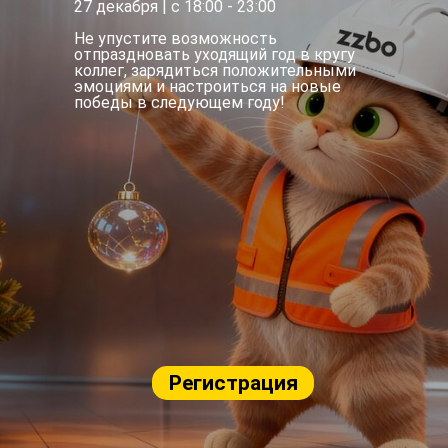
27 декабря | с 18:00 - 23:00
Не упустите возможность
отпраздновать уходящий год в кругу
коллег, зарядиться положительными
эмоциями и настроиться на новые
победы в следующем году!
Регистрация